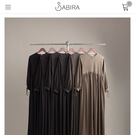
0
Sign in
Remember me
Lost password?
LOG IN
CREATE AN ACCOUNT