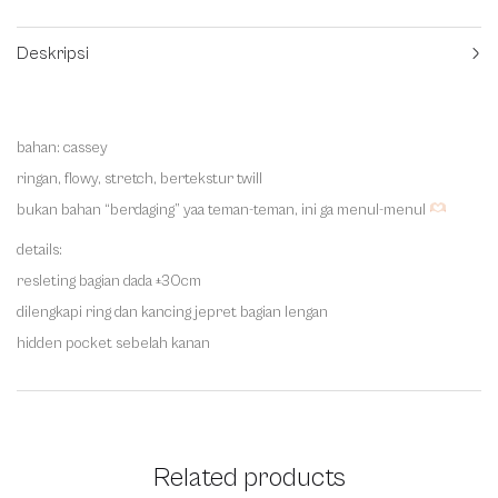
Deskripsi
bahan: cassey
ringan, flowy, stretch, bertekstur twill
bukan bahan “berdaging” yaa teman-teman, ini ga menul-menul
details:
resleting bagian dada ±30cm
dilengkapi ring dan kancing jepret bagian lengan
hidden pocket sebelah kanan
Related products